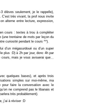
-3 élèves seulement, je le rappelle),
 C’est très vivant, la prof nous invite
on alterne entre lecture, expression,
 en cours : textes à trou à compléter
re (une trentaine de mots par leçon du
re curiosité pendant le cours ^^).
elui d’un mégasurdoué ou d’un super
le plus :D) à 2h par jour, donc 4h par
 de cours, mais je vous avouerai que…
vec quelques bases), et après trois
ersations simples sur moi-même, ma
 pour faire la conversation avec le
ur qu’on ne comprend pas le libanais et
 parlera très probablement).
 j’ai à réviser :D