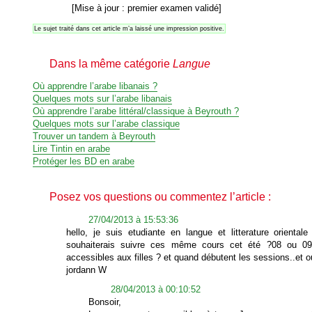
[Mise à jour : premier examen validé]
Le sujet traité dans cet article m’a laissé une impression positive.
Dans la même catégorie
Langue
Où apprendre l’arabe libanais ?
Quelques mots sur l’arabe libanais
Où apprendre l’arabe littéral/classique à Beyrouth ?
Quelques mots sur l’arabe classique
Trouver un tandem à Beyrouth
Lire Tintin en arabe
Protéger les BD en arabe
Posez vos questions ou commentez l’article :
27/04/2013 à 15:53:36
hello, je suis etudiante en langue et litterature oriental
souhaiterais suivre ces même cours cet été ?08 ou 09/
accessibles aux filles ? et quand débutent les sessions..et o
jordann W
28/04/2013 à 00:10:52
Bonsoir,