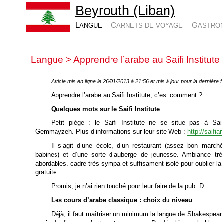
Beyrouth (Liban)
LANGUE
CARNETS DE VOYAGE
GASTRO
Langue
> Apprendre l’arabe au Saifi Institute
Article mis en ligne le 26/01/2013 à 21:56 et mis à jour pour la dernière 
Apprendre l’arabe au Saifi Institute, c’est comment ?
Quelques mots sur le Saifi Institute
Petit piège : le Saifi Institute ne se situe pas à Sai
Gemmayzeh. Plus d’informations sur leur site Web :
http://saifi
Il s’agit d’une école, d’un restaurant (assez bon march
babines) et d’une sorte d’auberge de jeunesse. Ambiance très 
abordables, cadre très sympa et suffisament isolé pour oublier la 
gratuite.
Promis, je n’ai rien touché pour leur faire de la pub :D
Les cours d’arabe classique : choix du niveau
Déjà, il faut maîtriser un minimum la langue de Shakespeare