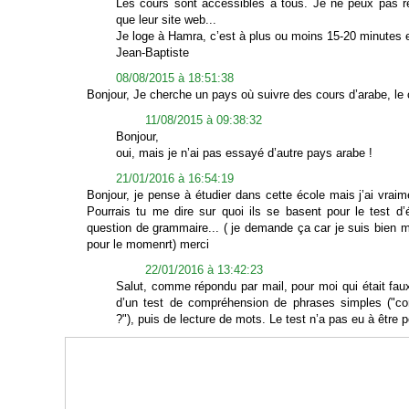
Les cours sont accessibles à tous. Je ne peux pas ré
que leur site web...
Je loge à Hamra, c’est à plus ou moins 15-20 minutes en 
Jean-Baptiste
08/08/2015 à 18:51:38
Bonjour, Je cherche un pays où suivre des cours d’arabe, le 
11/08/2015 à 09:38:32
Bonjour,
oui, mais je n’ai pas essayé d’autre pays arabe !
21/01/2016 à 16:54:19
Bonjour, je pense à étudier dans cette école mais j’ai vrai
Pourrais tu me dire sur quoi ils se basent pour le test d’
question de grammaire... ( je demande ça car je suis bien me
pour le momenrt) merci
22/01/2016 à 13:42:23
Salut, comme répondu par mail, pour moi qui était faux
d’un test de compréhension de phrases simples ("co
?"), puis de lecture de mots. Le test n’a pas eu à être p