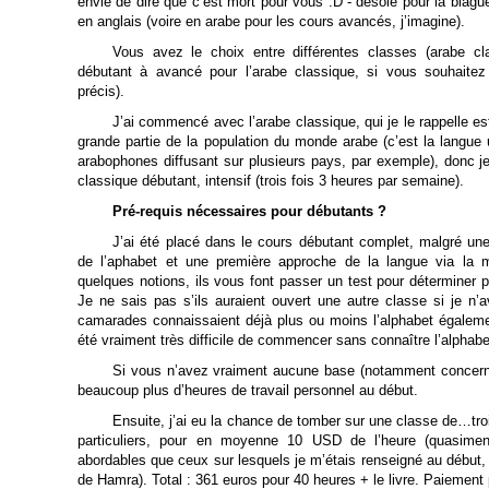
envie de dire que c’est mort pour vous :D - désolé pour la blagu
en anglais (voire en arabe pour les cours avancés, j’imagine).
Vous avez le choix entre différentes classes (arabe cl
débutant à avancé pour l’arabe classique, si vous souhaite
précis).
J’ai commencé avec l’arabe classique, qui je le rappelle es
grande partie de la population du monde arabe (c’est la langue u
arabophones diffusant sur plusieurs pays, par exemple), donc je 
classique débutant, intensif (trois fois 3 heures par semaine).
Pré-requis nécessaires pour débutants ?
J’ai été placé dans le cours débutant complet, malgré un
de l’aphabet et une première approche de la langue via la 
quelques notions, ils vous font passer un test pour déterminer p
Je ne sais pas s’ils auraient ouvert une autre classe si je n
camarades connaissaient déjà plus ou moins l’alphabet égalemen
été vraiment très difficile de commencer sans connaître l’alphabe
Si vous n’avez vraiment aucune base (notamment concerna
beaucoup plus d’heures de travail personnel au début.
Ensuite, j’ai eu la chance de tomber sur une classe de…tr
particuliers, pour en moyenne 10 USD de l’heure (quasiment
abordables que ceux sur lesquels je m’étais renseigné au début,
de Hamra). Total : 361 euros pour 40 heures + le livre. Paiement