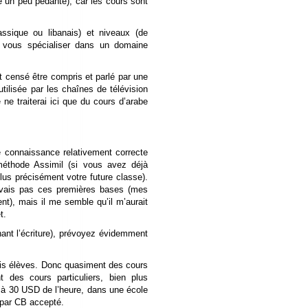
e un peu pédante), car les cours sont
assique ou libanais) et niveaux (de
z vous spécialiser dans un domaine
t censé être compris et parlé par une
tilisée par les chaînes de télévision
ne traiterai ici que du cours d’arabe
e connaissance relativement correcte
méthode Assimil (si vous avez déjà
lus précisément votre future classe).
’avais pas ces premières bases (mes
t), mais il me semble qu’il m’aurait
t.
nt l’écriture), prévoyez évidemment
ois élèves. Donc quasiment des cours
 des cours particuliers, bien plus
 à 30 USD de l’heure, dans une école
 par CB accepté.