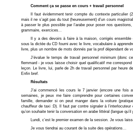
Comment ça se passe en cours + travail personnel
Il faut évidemment tenir compte du contexte particulier (2
mais il ne s’agit pas du tout (heureusement) d’un cours magistral.
à passer le plus possible par l’arabe pour poser nos questions, 
grammaire, exercices...
Il y a des devoirs à faire à la maison, corrigés ensemble
sous la dictée du CD fourni avec le livre, vocabulaire à apprend
livre, plus un nombre de mots donnés par la prof dépendant de vot
J’évalue le temps de travail personnel minimum (donc c
flemmard - je vous laisse choisir quel qualificatif me correspond 
leçon. Le livre, lui, parle de 2h de travail personnel par heure
Enfin bref.
Résultats
J’ai commencé les cours le 7 janvier (encore une fois a
semaines, je peux me faire comprendre pour certaines conv
famille, demander si on peut manger dans la voiture (pratique
chauffeur de taxi :D). Il faut par contre signaler à l’interlocute
qu’on souhaite tenir la conversation en arabe littéral (langue qu’il
Lundi, c’est le premier examen de la session. Je vous laisse,
Je vous tiendrai au courant de la suite des opérations…