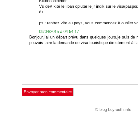
Kikooooololmdr
Vs deV kité le liban oplutar le jr indik sur le visa/paspor
à+
ps : rentrez vite au pays, vous commencez à oublier vo
09/04/2015 à 04:54:17
Bonjour,j’ai un départ prévu dans quelques jours,je suis de n
pouvais faire la demande de visa touristique directement à l’
© blog-beyrouth.info