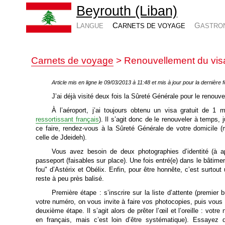
Beyrouth (Liban)
LANGUE
CARNETS DE VOYAGE
GASTRO
Carnets de voyage
> Renouvellement du visa
Article mis en ligne le 09/03/2013 à 11:48 et mis à jour pour la dernière 
J’ai déjà visité deux fois la Sûreté Générale pour le renouv
À l’aéroport, j’ai toujours obtenu un visa gratuit de 1 mo
ressortissant français
). Il s’agit donc de le renouveler à temps,
ce faire, rendez-vous à la Sûreté Générale de votre domicile 
celle de Jdeideh).
Vous avez besoin de deux photographies d’identité (à a
passeport (faisables sur place). Une fois entré(e) dans le bâtim
fou" d’Astérix et Obélix. Enfin, pour être honnête, c’est surtou
reste à peu près balisé.
Première étape : s’inscrire sur la liste d’attente (premier
votre numéro, on vous invite à faire vos photocopies, puis vous 
deuxième étape. Il s’agit alors de prêter l’œil et l’oreille : vot
en français, mais c’est loin d’être systématique). Essayez