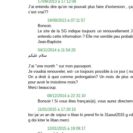
17/09/2013 à 17:12:08
J’ai entendu dire qu’on ne pouvait plus faire d’extension , ç
c’est vrai??
19/09/2013 à 07:11:57
Bonsoir,
Le site de la SG indique toujours un renouvellement 
entendu cette information ? Elle me semble peu probabl
Jean-Baptiste
04/11/2014 à 11:54:20
سلام علیکم
J’ai "one month " sur mon passeport.
Je voudrai renouveler, est- ce toujours possible à ce jour ( 
On a droit à quoi comme prolongation? Un mois de plus ou 
pour avoir le troisième mois?
Merci beaucoup.
08/12/2014 à 22:31:10
Bonsoir ! Si vous êtes français(e), vous aurez directem
11/01/2015 à 17:20:10
bsr jai un an de sejour o liban ki prend fin le 31aout2015 g v
g doi kiter le liban.merci
12/01/2015 à 19:09:17