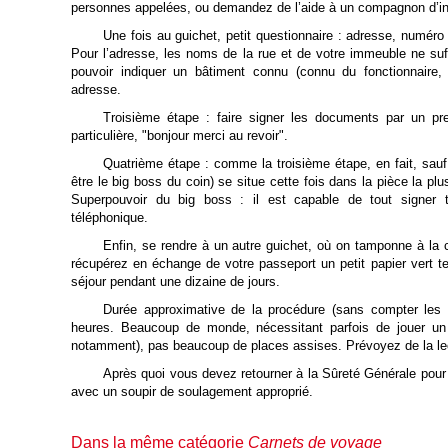
personnes appelées, ou demandez de l’aide à un compagnon d’inf
Une fois au guichet, petit questionnaire : adresse, numér
Pour l’adresse, les noms de la rue et de votre immeuble ne sufff
pouvoir indiquer un bâtiment connu (connu du fonctionnaire, 
adresse.
Troisième étape : faire signer les documents par un pre
particulière, "bonjour merci au revoir".
Quatrième étape : comme la troisième étape, en fait, sau
être le big boss du coin) se situe cette fois dans la pièce la p
Superpouvoir du big boss : il est capable de tout signer 
téléphonique.
Enfin, se rendre à un autre guichet, où on tamponne à la
récupérez en échange de votre passeport un petit papier vert te
séjour pendant une dizaine de jours.
Durée approximative de la procédure (sans compter les 
heures. Beaucoup de monde, nécessitant parfois de jouer u
notamment), pas beaucoup de places assises. Prévoyez de la le
Après quoi vous devez retourner à la Sûreté Générale pour 
avec un soupir de soulagement approprié.
Dans la même catégorie
Carnets de voyage