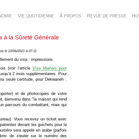
NOMIE
VIE QUOTIDIENNE
À PROPOS
REVUE DE PRESSE
H
 à la Sûreté Générale
fois le 10/06/2021 à 07:11
ellement du visa : impressions.
is (voir l’article
Visa libanais pour
 jusqu’à 2 mois supplémentaires. Pour
(ma seule certitude, pour Dekwaneh :
pporter) et de photocopies de votre
ent, bienvenu dans "la maison qui rend
t un parcours du combattant, mais qui
 bureau). Vous recevez un ticket avec
patientez devant les guichets pour la
re numéro sera appelé en arabe (parfois
 donc de zieuter sur le numéro des