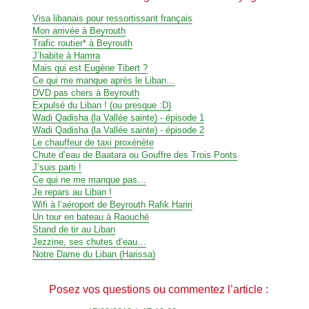
Visa libanais pour ressortissant français
Mon arrivée à Beyrouth
Trafic routier* à Beyrouth
J’habite à Hamra
Mais qui est Eugène Tibert ?
Ce qui me manque après le Liban…
DVD pas chers à Beyrouth
Expulsé du Liban ! (ou presque :D)
Wadi Qadisha (la Vallée sainte) - épisode 1
Wadi Qadisha (la Vallée sainte) - épisode 2
Le chauffeur de taxi proxénète
Chute d’eau de Baatara ou Gouffre des Trois Ponts
J’suis parti !
Ce qui ne me manque pas…
Je repars au Liban !
Wifi à l’aéroport de Beyrouth Rafik Hariri
Un tour en bateau à Raouché
Stand de tir au Liban
Jezzine, ses chutes d’eau…
Notre Dame du Liban (Harissa)
Posez vos questions ou commentez l’article :