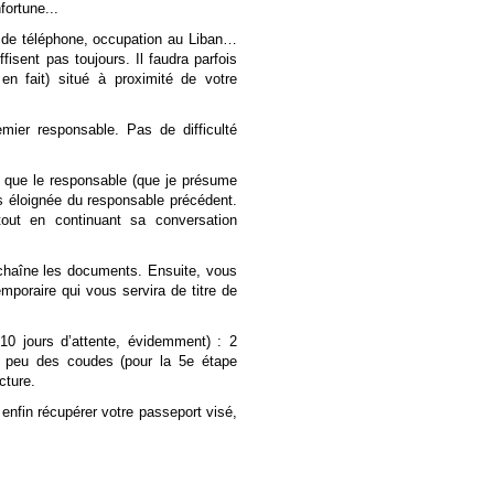
ortune...
o de téléphone, occupation au Liban…
isent pas toujours. Il faudra parfois
en fait) situé à proximité de votre
mier responsable. Pas de difficulté
f que le responsable (que je présume
lus éloignée du responsable précédent.
tout en continuant sa conversation
 chaîne les documents. Ensuite, vous
mporaire qui vous servira de titre de
10 jours d’attente, évidemment) : 2
n peu des coudes (pour la 5e étape
cture.
enfin récupérer votre passeport visé,